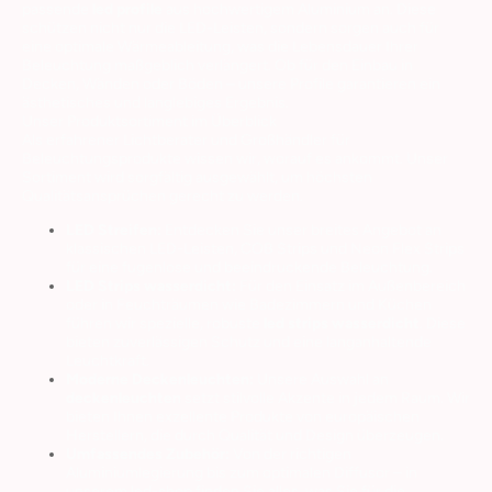
passende
led profile
aus hochwertigem Aluminium an. Diese
schützen nicht nur die LED-Leisten, sondern sorgen auch für
eine optimale Wärmeableitung, was die Lebensdauer Ihrer
Beleuchtung maßgeblich verlängert. Ob für den Einbau in
Decken, Wänden oder Böden – unsere Profile garantieren ein
ästhetisches und langlebiges Ergebnis.
Unser Produktsortiment im Überblick
Als erfahrener Lichtberater und Großhändler für
Beleuchtungsprodukte wissen wir, worauf es ankommt. Unser
Sortiment wird sorgfältig ausgewählt, um höchsten
Qualitätsansprüchen gerecht zu werden.
LED Streifen:
Entdecken Sie unser breites Angebot an
klassischen LED-Leisten, COB Strips und Neon Flex Strips
für eine fugenlose und beeindruckende Beleuchtung.
LED Strips wasserdicht:
Für den Einsatz im Außenbereich
oder in Feuchträumen wie Badezimmern und Küchen
führen wir spezielle, robuste
led strips wasserdicht
. Diese
bieten zuverlässigen Schutz und eine langanhaltende
Leuchtkraft.
Moderne Deckenleuchten:
Unsere Auswahl an
deckenleuchten
setzt stilvolle Akzente in jedem Raum. Wir
bieten Ihnen exzellente Produkte von europäischen
Herstellern, die durch Qualität und Design überzeugen.
Umfassendes Zubehör:
Von der richtigen
Aluminiumlegierung bis zum optimalen Diffusor – in
unserem
led-shop
finden Sie alles, was Sie für die