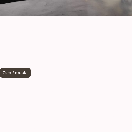
LED Profile bieten nicht nur eine herausragende Lösung für indirekte
Beleuchtungen, sondern überzeugen auch durch ihr modernes Design
und erstklassige Qualität. Ideal für kreative Lichtkonzepte, setzen diese
Profile besondere Akzente in jedem Raum. Die verwendeten Materialien
sind von höchster Güte und edlem Finish. Hohes Alugewicht und gutes
Temperaturmanagement sorgen für lange Lebensdauer und optimale
Lichtausbeute der LED-Leisten. Mit 1a-ledshop bringen Sie Eleganz und
Effizienz in Ihr Zuhause – erleben Sie die perfekte Verbindung von
Ästhetik und Funktionalität!
Zum Produkt
Neuheit - 48V Magnet LED Schienesystem
Vergessen Sie starre Lichtinstallationen! Das 48 Volt
Magnet-Schienensystem aus dem 1A-Ledshop ist die
Antwort auf die dynamischen Anforderungen moderner
Architektur und Wohnraumgestaltung. Es ist eine
intelligente, zukunftssichere Plattform, die höchste