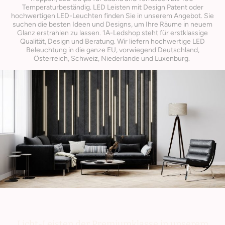
Temperaturbeständig. LED Leisten mit Design Patent oder
hochwertigen LED-Leuchten finden Sie in unserem Angebot. Sie
suchen die besten Ideen und Designs, um Ihre Räume in neuem
Glanz erstrahlen zu lassen. 1A-Ledshop steht für erstklassige
Qualität, Design und Beratung. Wir liefern hochwertige LED
Beleuchtung in die ganze EU, vorwiegend Deutschland,
Österreich, Schweiz, Niederlande und Luxenburg.
Licht-Leisten der Premiumklasse in unserem