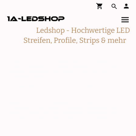
Ledshop - Hochwertige LED
Streifen, Profile, Strips & mehr
Willkommen im 1A-Ledshop, Ihr professioneller Partner für
erstklassige LED-Beleuchtung. Wir bieten Ihnen eine große
Auswahl an effizienten und langlebigen LED-Produkten für
private und gewerbliche Zwecke. Entdecken Sie die Vielfalt
moderner Lichtlösungen und profitieren Sie von unserer
kompetenten Beratung.
Hochwertige
LED Streifen
und Profile für jedes Projekt
Unser
led-shop
ist spezialisiert auf eine vielfältige Auswahl an
Beleuchtungslösungen, die Design und Funktionalität perfekt
vereinen. Ein zentraler Bestandteil unseres Sortiments sind die
flexibel einsetzbaren
led streifen
. Diese eignen sich
hervorragend für die direkte und indirekte Beleuchtung und
schaffen in jedem Raum eine einzigartige Atmosphäre. Von der
Akzentbeleuchtung im Wohnzimmer bis hin zu komplexen
Installationen im gewerblichen Bereich – bei uns finden Sie
garantiert das passende Produkt.
Für eine professionelle und saubere Installation bieten wir Ihnen