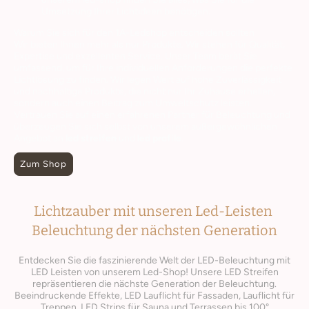
Umsetzung Ihrer Lichtideen benötigen.
Warum Sie sich für den 1A-Ledshop entscheiden sollten
Wir bieten Ihnen mehr als nur Produkte. Wir stehen für Qualität,
Expertise und exzellenten Service. Unser Team berät Sie
umfassend, um für Ihre individuellen Anforderungen die perfekte
Lichtlösung zu finden. Wir legen Wert auf hohe Zuverlässigkeit
und nachhaltige Produkte, die nicht nur Ihr Zuhause erhellen,
sondern auch einen Beitrag zum Umweltschutz leisten.
Vertrauen Sie auf einen erfahrenen Partner für Beleuchtung und
überzeugen Sie sich selbst von unserem außergewöhnlichen
Angebot an
led streifen
und
led profile
.
Zum Shop
Lichtzauber mit unseren Led-Leisten
Beleuchtung der nächsten Generation
Entdecken Sie die faszinierende Welt der LED-Beleuchtung mit
LED Leisten von unserem Led-Shop! Unsere LED Streifen
repräsentieren die nächste Generation der Beleuchtung.
Beeindruckende Effekte, LED Lauflicht für Fassaden, Lauflicht für
Treppen, LED Strips für Sauna und Terrassen bis 100°