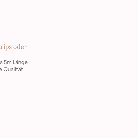
trips oder
is 5m Länge
e Qualität