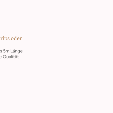
trips oder
is 5m Länge
e Qualität