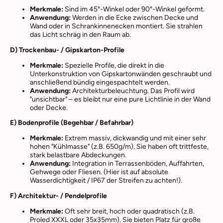
Merkmale:
Sind im 45°-Winkel oder 90°-Winkel geformt.
Anwendung:
Werden in die Ecke zwischen Decke und
Wand oder in Schrankinnenecken montiert. Sie strahlen
das Licht schräg in den Raum ab.
D) Trockenbau- / Gipskarton-Profile
Merkmale:
Spezielle Profile, die direkt in die
Unterkonstruktion von Gipskartonwänden geschraubt und
anschließend bündig eingespachtelt werden.
Anwendung:
Architekturbeleuchtung. Das Profil wird
"unsichtbar" – es bleibt nur eine pure Lichtlinie in der Wand
oder Decke.
E) Bodenprofile (Begehbar / Befahrbar)
Merkmale:
Extrem massiv, dickwandig und mit einer sehr
hohen "Kühlmasse" (z.B. 650g/m). Sie haben oft trittfeste,
stark belastbare Abdeckungen.
Anwendung:
Integration in Terrassenböden, Auffahrten,
Gehwege oder Fliesen. (Hier ist auf absolute
Wasserdichtigkeit / IP67 der Streifen zu achten!).
F) Architektur- / Pendelprofile
Merkmale:
Oft sehr breit, hoch oder quadratisch (z.B.
Proled XXXL oder 35x35mm). Sie bieten Platz für große