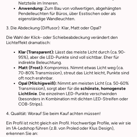
Netzteile im Inneren.
Anwendung:
Zum Bau von vollwertigen, abgehängten
Pendelleuchten für Büros, über Esstischen oder als
eigenständige Wandleuchten.
3. Die Abdeckung (Diffusor): Klar, Matt oder Opal?
Die Wahl der Klick- oder Schiebeabdeckung verändert den
Lichteffekt dramatisch:
Klar (Transparent):
Lässt das meiste Licht durch (ca. 90-
95%), aber die LED-Punkte sind voll sichtbar. Eher für
indirekte Beleuchtung.
Matt (Frost):
Kompromiss. Nimmt etwas Licht weg (ca.
70-80% Transmission), streut das Licht leicht, Punkte sind
oft noch erahnbar.
Opal (Milchigweiß):
Nimmt am meisten Licht (ca. 50-60%
Transmission), sorgt aber für die
schönste, homogenste
Lichtlinie
. Die einzelnen LED-Punkte verschwinden
(besonders in Kombination mit dichten LED-Streifen oder
COB-Strips).
4. Qualität: Worauf Sie beim Kauf achten müssen!
Ein Profil ist nicht gleich ein Profil. Hochwertige Profile, wie wir sie
im 1A-Ledshop führen (z.B. von Proled oder Klus Design),
erkennen Sie an: