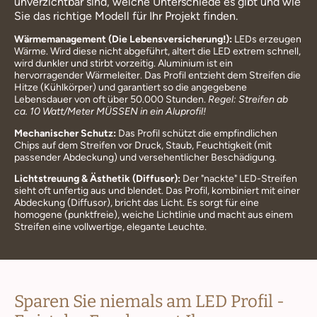
unverzichtbar sind, welche Unterschiede es gibt und wie
Sie das richtige Modell für Ihr Projekt finden.
Wärmemanagement (Die Lebensversicherung!):
LEDs erzeugen
Wärme. Wird diese nicht abgeführt, altert die LED extrem schnell,
wird dunkler und stirbt vorzeitig. Aluminium ist ein
hervorragender Wärmeleiter. Das Profil entzieht dem Streifen die
Hitze (Kühlkörper) und garantiert so die angegebene
Lebensdauer von oft über 50.000 Stunden.
Regel: Streifen ab
ca. 10 Watt/Meter MÜSSEN in ein Aluprofil!
Mechanischer Schutz:
Das Profil schützt die empfindlichen
Chips auf dem Streifen vor Druck, Staub, Feuchtigkeit (mit
passender Abdeckung) und versehentlicher Beschädigung.
Lichtstreuung & Ästhetik (Diffusor):
Der "nackte" LED-Streifen
sieht oft unfertig aus und blendet. Das Profil, kombiniert mit einer
Abdeckung (Diffusor), bricht das Licht. Es sorgt für eine
homogene (punktfreie), weiche Lichtlinie und macht aus einem
Streifen eine vollwertige, elegante Leuchte.
Sparen Sie niemals am LED Profil -