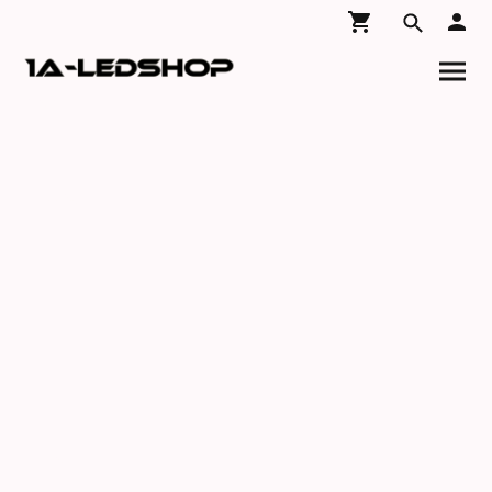
Name
*
Message
E-Mail