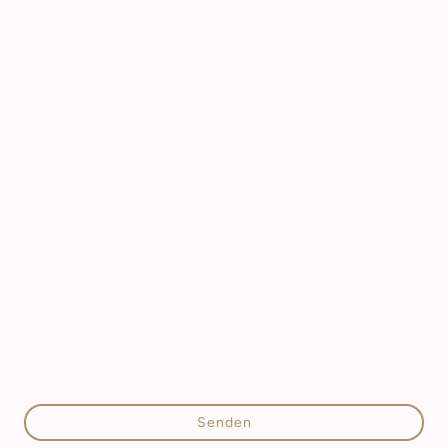
Textbereich
Ich bin damit einverstanden, dass diese Daten zum Zweck
der Kontaktaufnahme gespeichert und verarbeitet werden.
Mir ist bekannt, dass ich meine Einwilligung jederzeit
widerrufen kann.
*
* Kennzeichnet erforderliche Felder
Senden