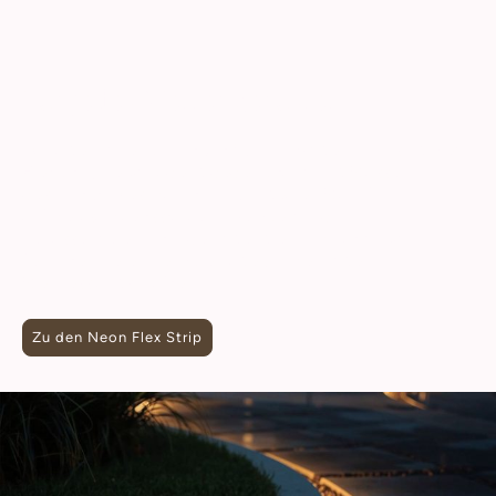
Für jedes Wetter gerüstet
Dank der hohen Schutzart (z.B. IP65 oder IP67) sind Neon
Flex Strip hervorragend gegen Staub und Wasser
geschützt. Dies macht ihn zur idealen Wahl für
aufmerksamkeitsstarke Außenwerbung,
Terrassenbeleuchtungen oder die Illumination von
feuchten Bereichen wie Badezimmern oder
Wellnesslandschaften.
Zu den Neon Flex Strip