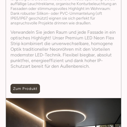
auffällige Leuchtreklame, organische Konturbeleuchtung an
Fassaden oder stimmungsvolles Highlight im Wohnraum:
Dank robuster Silikon- oder PVC-Ummantelung (oft
IP65/IP67 geschützt) eignen sie sich perfekt für
anspruchsvolle Projekte drinnen wie draußen.
Verwandeln Sie jeden Raum und jede Fassade in ein
optisches Highlight! Unser Premium LED Neon Flex
Strip kombiniert die unverwechselbare, homogene
Optik traditioneller Neonröhren mit den Vorteilen
modernster LED-Technik. Flexibel biegbar, absolut
punktfrei, energieeffizient und dank hoher IP-
Schutzart bereit für den Außenbereich.
Zum Produkt