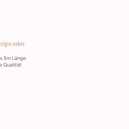
trips oder
is 5m Länge
e Qualität